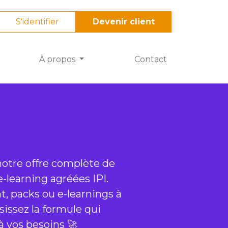
S'identifier
Devenir client
À propos
Contact
otre offre complète de
-learning agréées IPI.
 packs ou e-learnings à
isissez la formule qui
à vos besoins 🚀