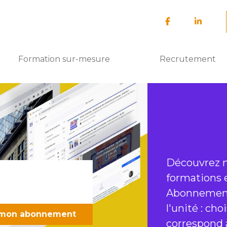
Formation sur-mesure
Recrutement
Découvrez n
formations e
Abonnement,
l'unité : cho
er mon abonnement
correspond 