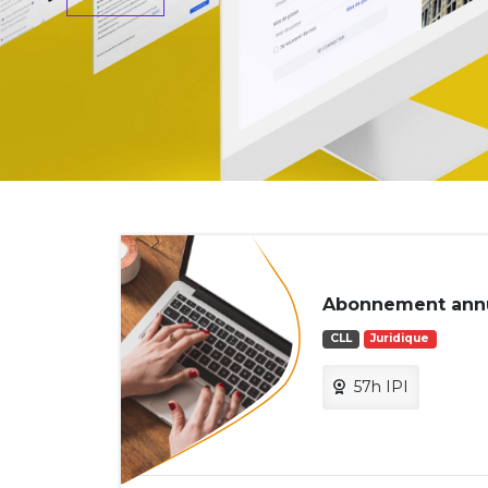
Abonnement annu
CLL
Juridique
57h IPI