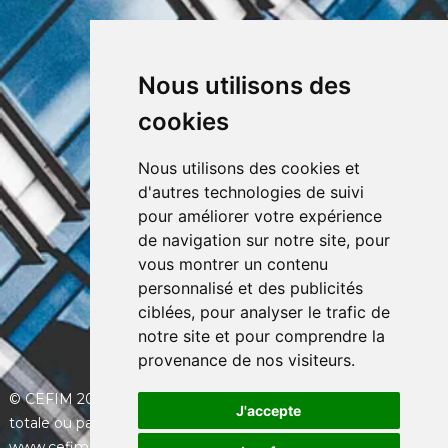
FAQ
Nous utilisons des
CEFIM ASBL
cookies
Avenue Pasteur 6, 1300 Wavre
+32 (0) 10 39 53 30
info@cefim.be
Nous utilisons des cookies et
BCE 0562.870.808
d'autres technologies de suivi
pour améliorer votre expérience
de navigation sur notre site, pour
vous montrer un contenu
personnalisé et des publicités
ciblées, pour analyser le trafic de
notre site et pour comprendre la
provenance de nos visiteurs.
© CEFIM 2013-2026 - Toute utilisation et/ou reproduction
J'accepte
totale ou partielle du contenu du site Internet
www.cefim.immo sera considérée comme une violation de la