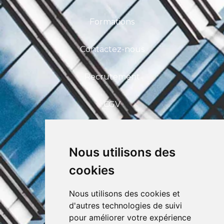
Formations
Contactez-nous
Recrutement
CGV
FAQ
Nous utilisons des
CEFIM ASBL
cookies
Avenue Pasteur 6, 1300 Wavre
+32 (0) 10 39 53 30
info@cefim.be
Nous utilisons des cookies et
BCE 0562.870.808
d'autres technologies de suivi
pour améliorer votre expérience