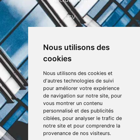
Recrutement
CGV
FAQ
Nous utilisons des
CEFIM ASBL
cookies
Avenue Pasteur 6, 1300 Wavre
+32 (0) 10 39 53 30
info@cefim.be
Nous utilisons des cookies et
BCE 0562.870.808
d'autres technologies de suivi
pour améliorer votre expérience
de navigation sur notre site, pour
vous montrer un contenu
personnalisé et des publicités
ciblées, pour analyser le trafic de
notre site et pour comprendre la
provenance de nos visiteurs.